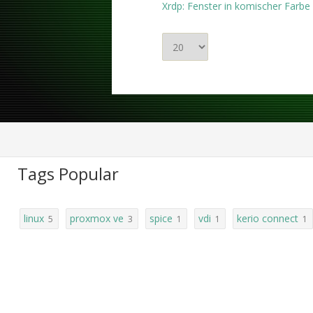
Xrdp: Fenster in komischer Farbe 
Anzeige
#
Tags Popular
linux
proxmox ve
spice
vdi
kerio connect
5
3
1
1
1